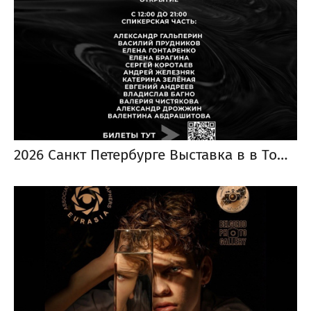
2026 Санкт Петербурге Выставка в в ТомСамомШкАФу