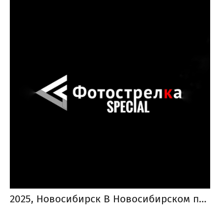
2025, Новосибирск В Новосибирском пространстве Пространство Арт Ель открылась «Красная» выставка «Фотострелки» 2025