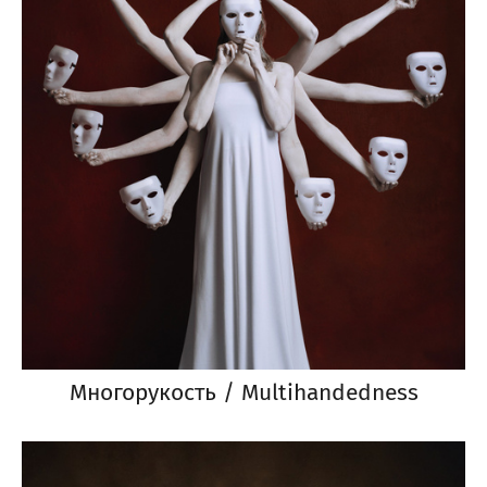
Многорукость / Multihandedness